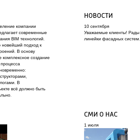
НОВОСТИ
еление компании 
10 сентября
едлагает современные 
 Уважаемые клиенты! Рады
ния BIM технологий. 
линейки фасадных систем.
 новейший подход к 
оений. В основу 
 комплексное создание 
процесса 
новременно: 
структорами, 
огами. В 
екте всё должно быть 
льно. 
СМИ О НАС
1 июля