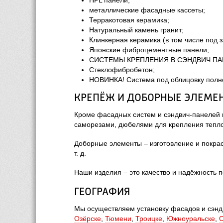
HPL панели;
металлические фасадные кассеты;
Терракотовая керамика;
Натуральный камень гранит;
Клинкерная керамика (в том числе под з
Японские фиброцементные панели;
СИСТЕМЫ КРЕПЛЕНИЯ В СЭНДВИЧ П
Стеклофибробетон;
НОВИНКА! Система под облицовку полн
КРЕПЁЖ И ДОБОРНЫЕ ЭЛЕМЕ
Кроме фасадных систем и сэндвич-панелей 
саморезами, дюбелями для крепления тепл
Доборные элементы – изготовление и покрас
т. д.
Наши изделия – это качество и надёжность п
ГЕОГРАФИЯ
Мы осуществляем установку фасадов и сэнд
Озёрске
,
Тюмени
,
Троицке
,
Южноуральске
,
С