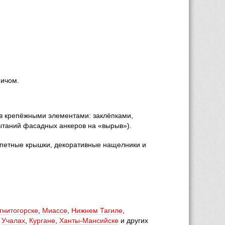
пичом.
 крепёжными элементами: заклёпками, 
таний фасадных анкеров на «вырыв»).
апетные крышки, декоративные нащелники и 
гнитогорске
,
Миассе
,
Нижнем Тагиле
,
,
Учалах
,
Кургане
,
Ханты-Мансийске
 и других 