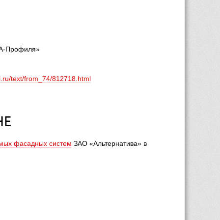
«А-Профиля»
el.ru/text/from_74/812718.html
НЕ
мых фасадных систем
 ЗАО «Альтернатива» в 