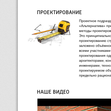
ПРОЕКТИРОВАНИЕ
Проектное подразд
«Альтернатива» пр
методы проектирова
Это принципиально
проектированию стр
заложено объёмное
всеми участниками 
проектирования од
архитекторами, кон
инженерами, технол
проектируемом объ
предельно рациона
НАШЕ ВИДЕО