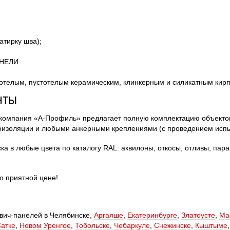
атирку шва);
АНЕЛИ
отелым, пустотелым керамическим, клинкерным и силикатным кир
НТЫ
компания «А-Профиль» предлагает полную комплектацию объектов
оизоляции и любыми анкерными креплениями (с проведением испы
ка в любые цвета по каталогу RAL: аквилоны, откосы, отливы, пар
о приятной цене!
вич-панелей в Челябинске, 
Аргаяше
,
Екатеринбурге
,
Златоусте
,
Ма
атке
,
Новом Уренгое
,
Тобольске
,
Чебаркуле
,
Снежинске
,
Кыштыме